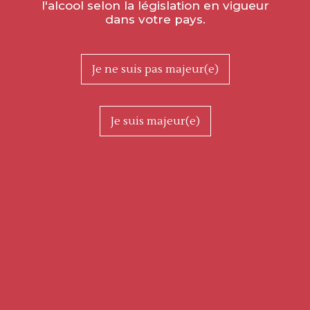
l'alcool selon la législation en vigueur
dans votre pays.
Je ne suis pas majeur(e)
Parcours muséographique
Je suis majeur(e)
À Buxy, au cœur de la Bourgogne viticole, la Maison
Millebuis rend hommage au sculpteur Ivan Avoscan
(1928–2012) en inaugurant un parcours artistique
permanent intitulé “Une Vie de Taille”. Plus de 50
sculptures jalonnent les espaces de la Maison
Millebuis et les lieux emblématiques du village. Ce
projet fait dialoguer l’œuvre d’Avoscan avec la
pierre, la vigne, la lumière, et le patrimoine local.
Visite libre toute l'année, gratuit