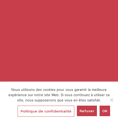
DES VINS FINS DE VIGNERONS
DE LA CÔTE CHALONNAISE, EN
BOURGOGNE
Millebuis est l’expression fidèle des mille et
une facettes de nos terroirs de la Côte
Chalonnaise, située en plein cœur de la
Bourgogne. C’est l’œuvre des vignerons de la
Cave de Buxy, qui existe depuis 1931.
DÉCOUVRIR NOS VINS
Nous utilisons des cookies pour vous garantir la meilleure
expérience sur notre site Web. Si vous continuez à utiliser ce
site, nous supposerons que vous en êtes satisfait.
FR
Refuser
OK
Politique de confidentialité