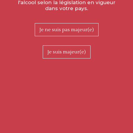
l'alcool selon la législation en vigueur
dans votre pays.
Je ne suis pas majeur(e)
Je suis majeur(e)
C’est la rentrée chez Millebuis !
Dès ce jeudi 1er septembre, nos horaires changent. Nous
aurons le plaisir de vous accueillir
À BUXY