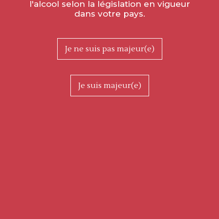
l'alcool selon la législation en vigueur
dans votre pays.
Je ne suis pas majeur(e)
Je suis majeur(e)
Ce doux manteau blanc est arrivé ce matin sur la commune de
Burnand qui accueillera la petite Saint-Vincent locale le 5
février. ✨
Merci à Nadia pour les photos.