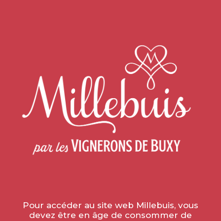
Accueil
»
Actualités
»
VENTE SAUCISSONS/PATATES
CUITS A L’ANCIENNE AU CAVEAU DE ST GENGOUX
VENTE
SAUCISSONS/PATATES
CUITS A L’ANCIENNE AU
CAVEAU DE ST GENGOUX
le 7 décembre 2021
Pour accéder au site web Millebuis, vous
devez être en âge de consommer de