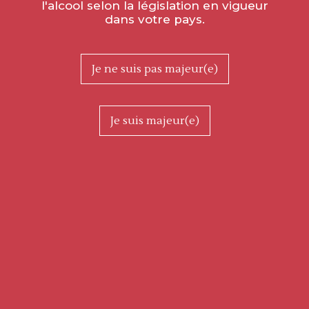
l'alcool selon la législation en vigueur
dans votre pays.
Je ne suis pas majeur(e)
Je suis majeur(e)
Le magazine SommelierS International consacre un dossier
entier à la Bourgogne dans sa toute dernière édition, avec