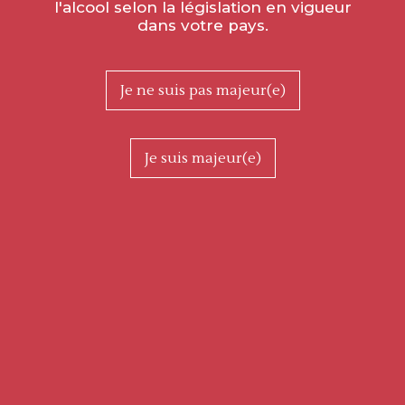
l'alcool selon la législation en vigueur
dans votre pays.
Je ne suis pas majeur(e)
Je suis majeur(e)
Le 19 juin à Saint-Gengoux-le-National, de 12 h
à 22 h, le caveau des Vignerons de Buxy vous
accueille pour une journée festive et
gourmande en musique. Marché aux
producteurs, concerts, dégustation de nos
belles cuvées de la Côte chalonnaise !