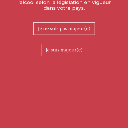
l'alcool selon la législation en vigueur
dans votre pays.
Je ne suis pas majeur(e)
Je suis majeur(e)
Merci à Victor d’avoir capturé cet instant magique, des vignes
du 1er Cru Montcuchot, qui donnent naissance à un vin si
solaire!
Les vignes sont situées en haut des coteaux et exposées sud-