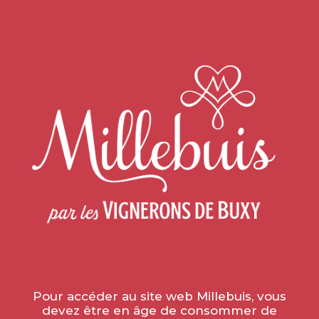
Home
»
Vie de la vigne
»
LEVER DE SOLEIL À
MONTAGNY
LEVER DE SOLEIL À
MONTAGNY
le 7 July 2022
Pour accéder au site web Millebuis, vous
devez être en âge de consommer de