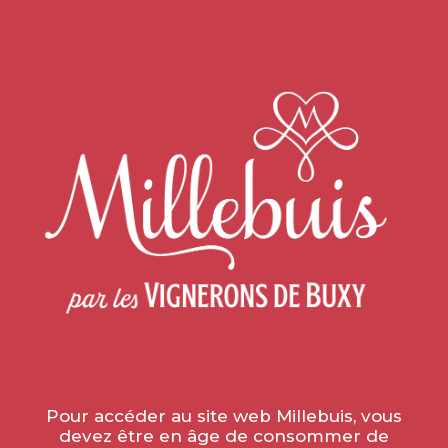
Home
»
Learn about wine
»
SITUATION N° 29
SITUATION N° 29
le 8 April 2021
QUAND TU TE DIS "SI C'EST PAS
CHER, C'EST QUE C'EST PAS BON"
Si toi aussi tu connais des bons canons !
Pour accéder au site web Millebuis, vous
devez être en âge de consommer de